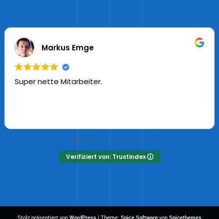
Markus Emge
Super nette Mitarbeiter.
Verifiziert von: Trustindex
Stolz präsentiert von
WordPress
| Theme:
Spice Software
von
Spicethemes