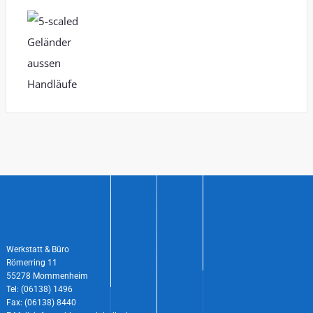
Werkstatt & Büro
Römerring 11
55278 Mommenheim
Tel: (06138) 1496
Fax: (06138) 8440